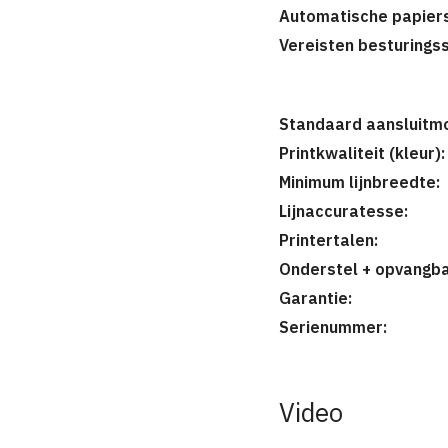
Automatische papiers
Vereisten besturings
Standaard aansluitmo
Printkwaliteit (kleur):
Minimum lijnbreedte:
Lijnaccuratesse:
Printertalen:
Onderstel + opvangba
Garantie:
Serienummer:
Video