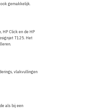
 ook gemakkelijk.
, HP Click en de HP
esignjet T125. Het
lleren.
erings, vlakvullingen
de als bij een