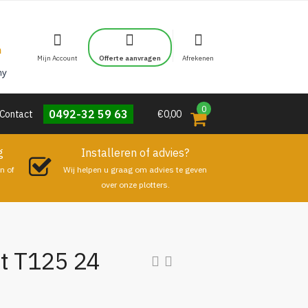
Mijn Account
Offerte aanvragen
Afrekenen
0
0492-32 59 63
Contact
€0,00
g
Installeren of advies?
n of
Wij helpen u graag om advies te geven
over onze plotters.
t T125 24