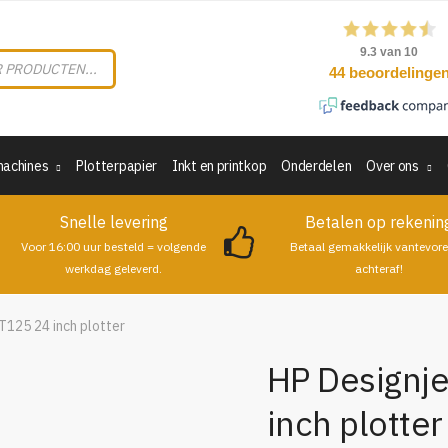
machines
Plotterpapier
Inkt en printkop
Onderdelen
Over ons
Snelle levering
Betalen op rekenin
Voor 16:00 uur besteld = volgende
Betaal gemakkelijk vantevore
werkdag geleverd.
achteraf!
T125 24 inch plotter
HP Designje
inch plotter