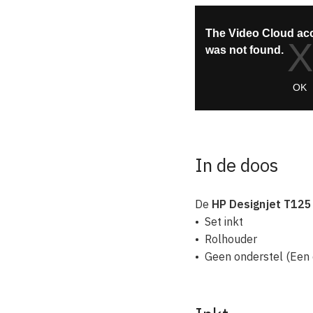
In de doos
De
HP Designjet T125
• Set inkt
• Rolhouder
• Geen onderstel (Een o