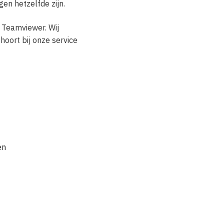
en hetzelfde zijn.
n Teamviewer. Wij
oort bij onze service
en