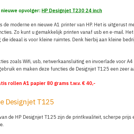
n nieuwe opvolger:
HP Designjet T230 24 inch
s de moderne en nieuwe A1 printer van HP. Het is uitgerust me
ncties. Zo kunt u gemakkelijk printen vanaf usb en e-mail. He
ie ideaal is voor kleine ruimtes. Denk hierbij aan kleine bedrij
ties zoals Wifi, usb, netwerkaansluiting en invoerlade voor A4
 gebruik en maken deze functies de Designjet T125 een zeer aa
tis rollen A1 papier 80 grams t.w.v. € 40,-
e Designjet T125
van de HP Designjet T125 zijn de printkwaliteit, scherpe prij
e.