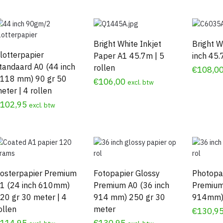
Bright White Inkjet
Bright W
lotterpapier
Paper A1 45.7m | 5
inch 45.
tandaard A0 (44 inch
rollen
€
108,0
118 mm) 90 gr 50
€
106,00
excl. btw
eter | 4 rollen
€
102,95
excl. btw
osterpapier Premium
Fotopapier Glossy
Photopap
1 (24 inch 610mm)
Premium A0 (36 inch
Premium
20 gr 30 meter | 4
914 mm) 250 gr 30
914mm)
ollen
meter
€
130,9
€
114,95
€
130,95