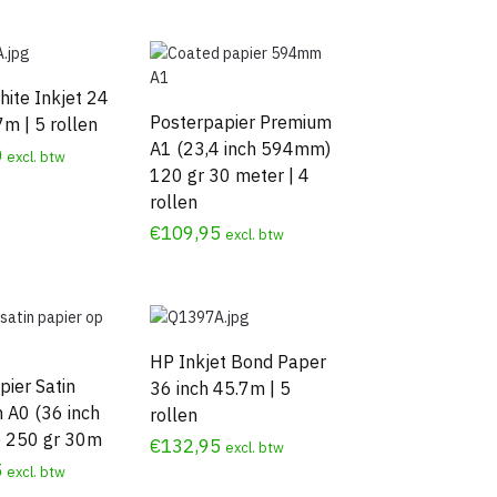
hite Inkjet 24
Posterpapier Premium
7m | 5 rollen
A1 (23,4 inch 594mm)
0
excl. btw
120 gr 30 meter | 4
rollen
€
109,95
excl. btw
HP Inkjet Bond Paper
ier Satin
36 inch 45.7m | 5
 A0 (36 inch
rollen
 250 gr 30m
€
132,95
excl. btw
5
excl. btw