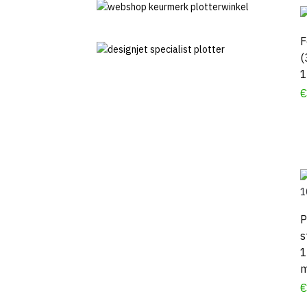
F
(
1
P
s
1
m