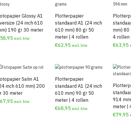
laag
naar
hoog
otopapier Glossy A1
Plotterpapier
Plotterp
versize (24 inch 610
standaard A1 (24 inch
standaa
m) 190 gr 30 meter
610 mm) 80 gr 50
mm) 80 
meter | 4 rollen
4 rollen
€
58,95
excl. btw
€
62,95
€
63,95
excl. btw
otopapier Satin A1
Plotterpapier
Plotterp
24 inch 610 mm) 200
standaard A1 (24 inch
standaar
r 30 meter
610 mm) 90 gr 50
914 mm)
meter | 4 rollen
€
67,95
excl. btw
meter | 
€
68,95
excl. btw
€
79,95