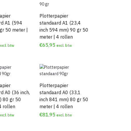
apier
Plotterpapier
rd A1 (594
standaard A1 (23,4
gr 50 meter |
inch 594 mm) 90 gr 50
meter | 4 rollen
€
65,95
excl. btw
excl. btw
apier
Plotterpapier
d A0 (36 inch,
standaard A0 (33,1
 80 gr 50
inch 841 mm) 80 gr 50
4 rollen
meter | 4 rollen
€
81,95
excl. btw
excl. btw