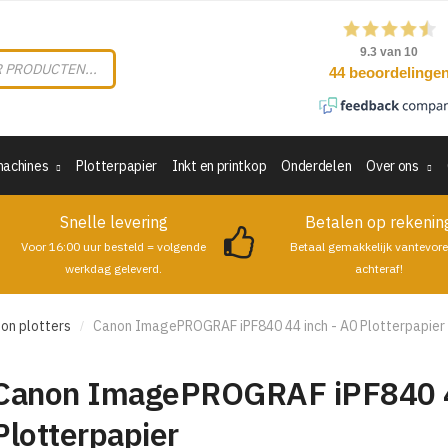
machines
Plotterpapier
Inkt en printkop
Onderdelen
Over ons
Snelle levering
Betalen op rekenin
Voor 16:00 uur besteld = volgende
Betaal gemakkelijk vantevore
werkdag geleverd.
achteraf!
on plotters
Canon ImagePROGRAF iPF840 44 inch - A0 Plotterpapier
/
Canon ImagePROGRAF iPF840 4
Plotterpapier