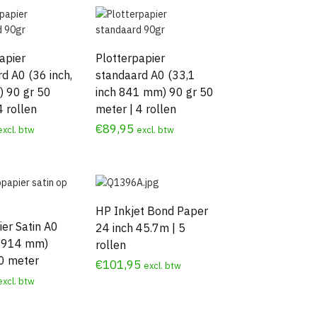
apier
Plotterpapier
d A0 (36 inch,
standaard A0 (33,1
 90 gr 50
inch 841 mm) 90 gr 50
4 rollen
meter | 4 rollen
€
89,95
excl. btw
excl. btw
HP Inkjet Bond Paper
er Satin A0
24 inch 45.7m | 5
h 914 mm)
rollen
0 meter
€
101,95
excl. btw
excl. btw