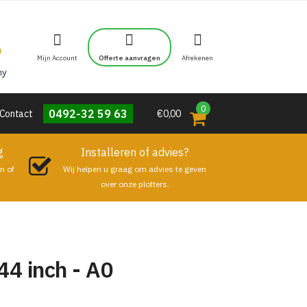
Mijn Account
Offerte aanvragen
Afrekenen
0
0492-32 59 63
Contact
€0,00
g
Installeren of advies?
n of
Wij helpen u graag om advies te geven
over onze plotters.
4 inch - A0