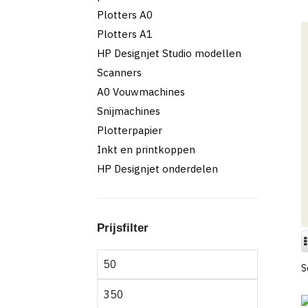
Plotters A0
Plotters A1
HP Designjet Studio modellen
Scanners
A0 Vouwmachines
Snijmachines
Plotterpapier
Inkt en printkoppen
HP Designjet onderdelen
Prijsfilter
Min.
prijs
Max.
prijs