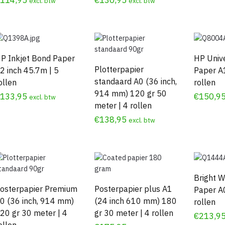
excl. btw
excl. btw
P Inkjet Bond Paper
HP Univ
Plotterpapier
2 inch 45.7m | 5
Paper A
standaard A0 (36 inch,
ollen
rollen
914 mm) 120 gr 50
€
133,95
€
150,9
excl. btw
meter | 4 rollen
€
138,95
excl. btw
Bright W
osterpapier Premium
Posterpapier plus A1
Paper A
0 (36 inch, 914 mm)
(24 inch 610 mm) 180
rollen
20 gr 30 meter | 4
gr 30 meter | 4 rollen
€
213,9
ollen