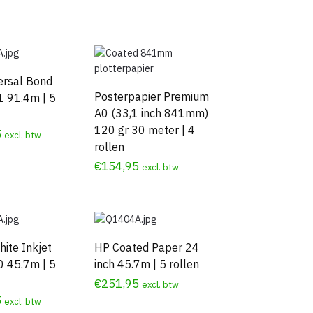
ersal Bond
Posterpapier Premium
1 91.4m | 5
A0 (33,1 inch 841mm)
120 gr 30 meter | 4
5
excl. btw
rollen
€
154,95
excl. btw
hite Inkjet
HP Coated Paper 24
0 45.7m | 5
inch 45.7m | 5 rollen
€
251,95
excl. btw
5
excl. btw