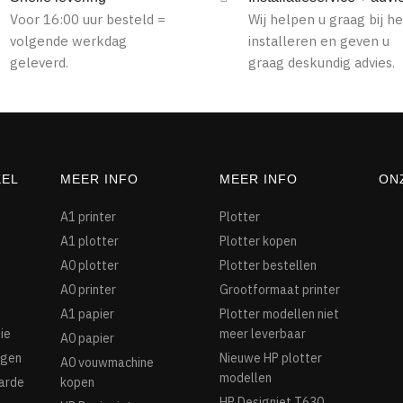
Voor 16:00 uur besteld =
Wij helpen u graag bij he
volgende werkdag
installeren en geven u
geleverd.
graag deskundig advies.
KEL
MEER INFO
MEER INFO
ON
A1 printer
Plotter
A1 plotter
Plotter kopen
A0 plotter
Plotter bestellen
A0 printer
Grootformaat printer
A1 papier
Plotter modellen niet
ie
meer leverbaar
A0 papier
agen
Nieuwe HP plotter
A0 vouwmachine
modellen
arde
kopen
HP Designjet T630