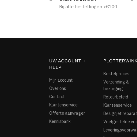
Bij alle bestellingen >€100
UW ACCOUNT +
PLOTTERWIN
HELP
Bestelproces
Mijn account
Verzending &
Over ons
bezorging
Contact
Retourbeleid
Klantenservice
Klantenservice
Offerte aanvragen
Designjet reparat
Kennisbank
Veelgestelde vr
Leveringsvoorwa
n