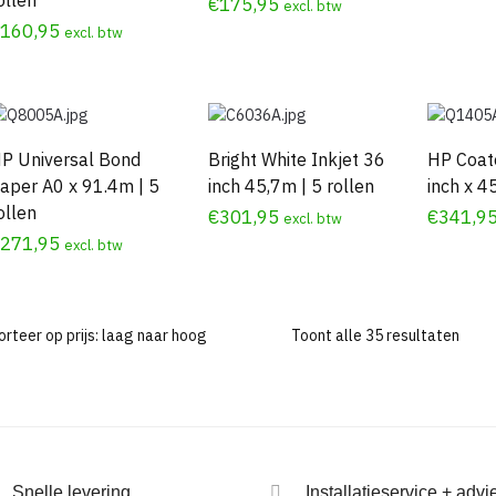
€
175,95
excl. btw
€
160,95
excl. btw
P Universal Bond
Bright White Inkjet 36
HP Coat
aper A0 x 91.4m | 5
inch 45,7m | 5 rollen
inch x 4
ollen
€
301,95
€
341,9
excl. btw
€
271,95
excl. btw
Geso
Toont alle 35 resultaten
op
prijs:
laag
naar
hoog
Snelle levering
Installatieservice + advi