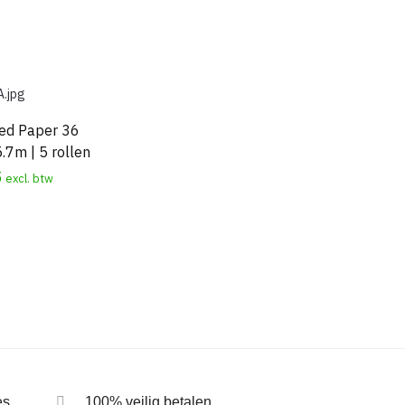
ed Paper 36
5.7m | 5 rollen
5
excl. btw
rteerd
es
100% veilig betalen