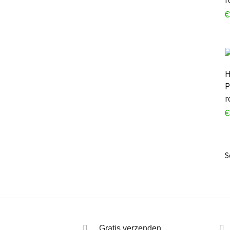
H
P
r
Gratis verzenden