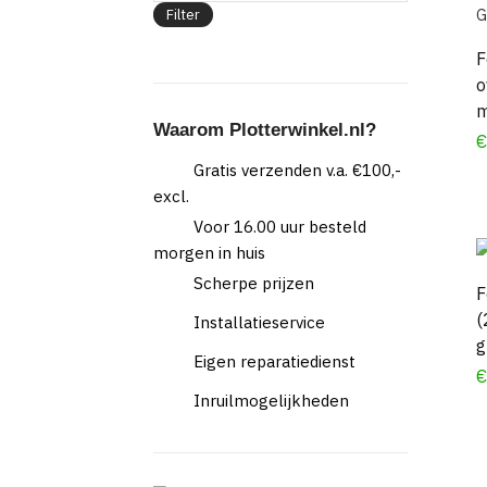
Filter
F
o
m
Waarom Plotterwinkel.nl?
Gratis verzenden v.a. €100,-
excl.
Voor 16.00 uur besteld
morgen in huis
Scherpe prijzen
F
(
Installatieservice
g
Eigen reparatiedienst
Inruilmogelijkheden