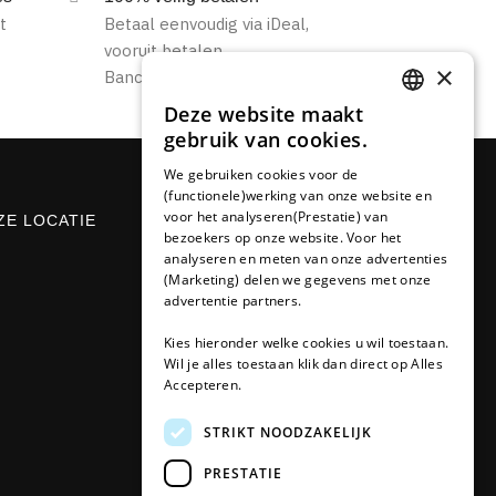
t
Betaal eenvoudig via iDeal,
vooruit betalen,
×
Bancontact of op rekening.
Deze website maakt
DUTCH
gebruik van cookies.
FRENCH
We gebruiken cookies voor de
(functionele)werking van onze website en
GERMAN
voor het analyseren(Prestatie) van
ZE LOCATIE
CONTACT
bezoekers op onze website. Voor het
analyseren en meten van onze advertenties
Udenseweg 8B
(Marketing) delen we gegevens met onze
5405 PA Uden
advertentie partners.
info(@)plotterwinkel.
nl
Kies hieronder welke cookies u wil toestaan.
Wil je alles toestaan klik dan direct op Alles
Tel. 0492-325963
Accepteren.
KvK 67529623
STRIKT NOODZAKELIJK
Btw:
NL857053759B01
PRESTATIE