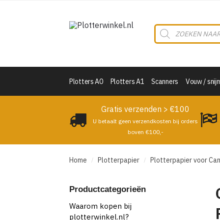
Skip
Skip
to
to
Producten
navigation
content
zoeken
Plotters A0
Plotters A1
Scanners
Vouw / snij
Gratis verzenden > €100
U betaalt geen verzendkosten bij orders
boven €100,-
Home
Plotterpapier
Plotterpapier voor Can
/
/
Productcategorieën
Waarom kopen bij
plotterwinkel.nl?