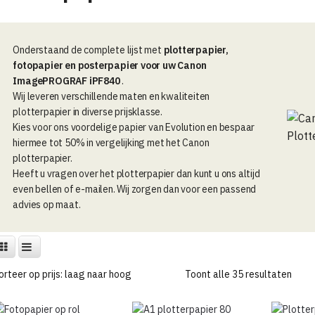
Onderstaand de complete lijst met
plotterpapier,
fotopapier en posterpapier voor uw Canon
ImagePROGRAF iPF840
.
Wij leveren verschillende maten en kwaliteiten
plotterpapier in diverse prijsklasse.
Kies voor ons voordelige papier van Evolution en bespaar
hiermee tot 50% in vergelijking met het Canon
plotterpapier.
Heeft u vragen over het plotterpapier dan kunt u ons altijd
even bellen of e-mailen. Wij zorgen dan voor een passend
advies op maat.
Geso
Toont alle 35 resultaten
op
prijs: