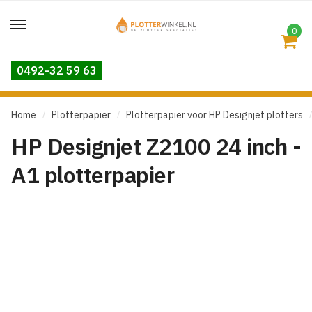
Skip
Skip
to
to
0
navigation
content
0492-32 59 63
Home
Plotterpapier
Plotterpapier voor HP Designjet plotters
/
/
/
HP Designjet Z2100 24 inch -
A1 plotterpapier