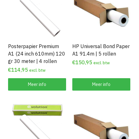
Posterpapier Premium
HP Universal Bond Paper
A1 (24 inch 610mm) 120
A1 91.4m | 5 rollen
gr 30 meter | 4 rollen
€
150,95
excl. btw
€
114,95
excl. btw
Meer info
Meer info