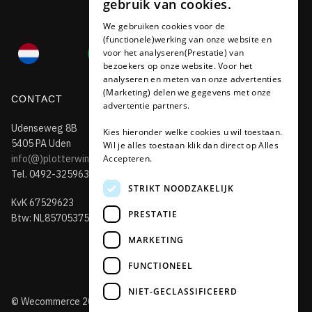
gebruik van cookies.
FRENCH
We gebruiken cookies voor de
(functionele)werking van onze website en
GERMAN
voor het analyseren(Prestatie) van
bezoekers op onze website. Voor het
analyseren en meten van onze advertenties
(Marketing) delen we gegevens met onze
CONTACT
advertentie partners.
Udenseweg 8B
Kies hieronder welke cookies u wil toestaan.
5405 PA Uden
Wil je alles toestaan klik dan direct op Alles
info(@)plotterwinkel.nl
Accepteren.
Tel. 0492-325963
STRIKT NOODZAKELIJK
KvK 67529623
PRESTATIE
Btw: NL857053759B01
MARKETING
FUNCTIONEEL
NIET-GECLASSIFICEERD
© Wecommerce 2019