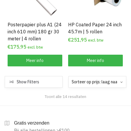
Posterpapier plus A1 (24
HP Coated Paper 24 inch
inch 610 mm) 180 gr 30
45.7m | 5 rollen
meter | 4 rollen
€
251,95
excl. btw
€
175,95
excl. btw
Meer info
Meer info
Show Filters
Gesorteerd
Toont alle 14 resultaten
op
prijs:
laag
naar
Gratis verzenden
hoog
Bij alle bestellingen >€100