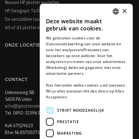
Nieuwe HP plotter modellen
×
HP Designjet T630
De verschillen tussen de HP Designjet T850 en de T950HP
Deze website maakt
DUTCH
gebruik van cookies.
A0 of A1 plotter kopen?
FRENCH
We gebruiken cookies voor de
(functionele)werking van onze website en
GERMAN
ONZE LOCATIE
voor het analyseren(Prestatie) van
bezoekers op onze website. Voor het
analyseren en meten van onze advertenties
(Marketing) delen we gegevens met onze
advertentie partners.
CONTACT
Kies hieronder welke cookies u wil toestaan.
Wil je alles toestaan klik dan direct op Alles
Udenseweg 8B
Accepteren.
5405 PA Uden
info(@)plotterwinkel.nl
STRIKT NOODZAKELIJK
Tel. 0492-325963
PRESTATIE
KvK 67529623
Btw: NL857053759B01
MARKETING