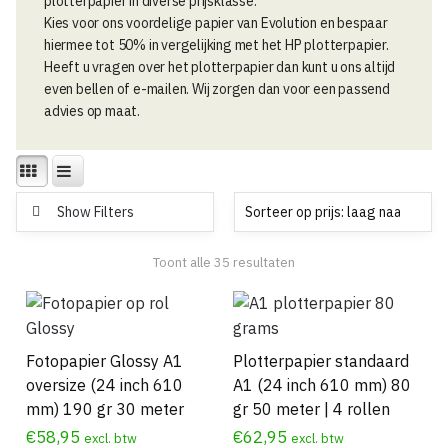
plotterpapier in diverse prijsklasse.
Kies voor ons voordelige papier van Evolution en bespaar
hiermee tot 50% in vergelijking met het HP plotterpapier.
Heeft u vragen over het plotterpapier dan kunt u ons altijd
even bellen of e-mailen. Wij zorgen dan voor een passend
advies op maat.
Show Filters
Gesorteerd
Toont alle 35 resultaten
op
prijs:
laag
naar
Fotopapier Glossy A1
Plotterpapier standaard
hoog
oversize (24 inch 610
A1 (24 inch 610 mm) 80
mm) 190 gr 30 meter
gr 50 meter | 4 rollen
€
58,95
€
62,95
excl. btw
excl. btw