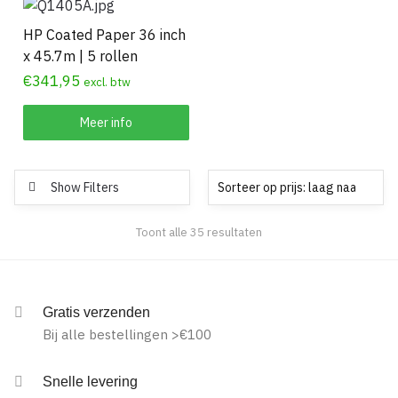
HP Coated Paper 36 inch
x 45.7m | 5 rollen
€
341,95
excl. btw
Meer info
Show Filters
Gesorteerd
Toont alle 35 resultaten
op
prijs:
laag
naar
Gratis verzenden
hoog
Bij alle bestellingen >€100
Snelle levering