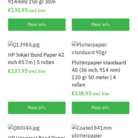
914mm) 250 gr 30m
€
130,95
excl. btw
Meer info
Meer info
HP Inkjet Bond Paper 42
inch 45.7m | 5 rollen
Plotterpapier standaard
A0 (36 inch, 914 mm)
€
133,95
excl. btw
120 gr 50 meter | 4
rollen
€
138,95
excl. btw
Meer info
Meer info