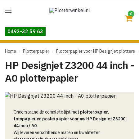
Skip
Skip
to
to
0
navigation
content
0492-32 59 63
Home
Plotterpapier
Plotterpapier voor HP Designjet plotters
/
/
/
HP Designjet Z3200 44 inch -
A0 plotterpapier
Onderstaand de complete lijst met
plotterpapier,
fotopapier en posterpapier voor uw HP Designjet Z3200
44 inch / A0
.
Wij leveren verschillende maten en kwaliteiten