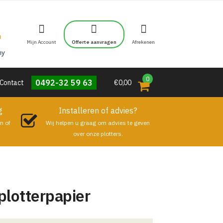
Mijn Account
Offerte aanvragen
Afrekenen
0
0492-32 59 63
Contact
€0,00
g
Installeren of advies?
n of
Wij helpen u graag om advies te geven
over onze plotters.
plotterpapier