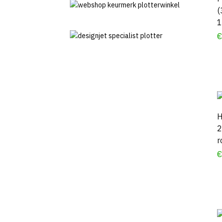
(
1
H
2
r