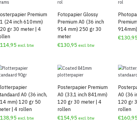
osterpapier Premium
Fotopapier Glossy
Photopap
1 (24 inch 610mm)
Premium A0 (36 inch
Premium
20 gr 30 meter | 4
914 mm) 250 gr 30
914mm)
ollen
meter
€
130,9
€
114,95
€
130,95
excl. btw
excl. btw
lotterpapier
Posterpapier Premium
Posterp
tandaard A0 (36 inch,
A0 (33,1 inch 841mm)
A0 (36 
14 mm) 120 gr 50
120 gr 30 meter | 4
120 gr 3
eter | 4 rollen
rollen
rollen
€
138,95
€
154,95
€
160,9
excl. btw
excl. btw