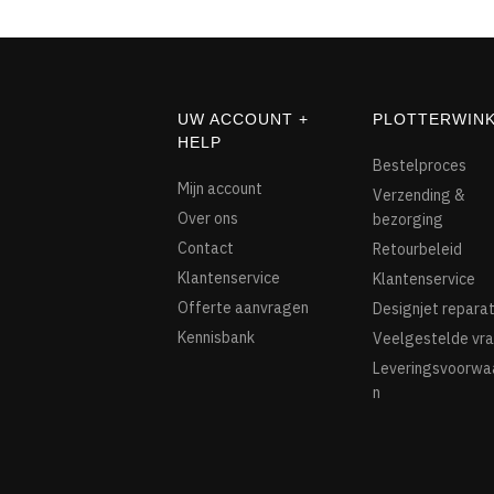
UW ACCOUNT +
PLOTTERWIN
HELP
Bestelproces
Mijn account
Verzending &
Over ons
bezorging
Contact
Retourbeleid
Klantenservice
Klantenservice
Offerte aanvragen
Designjet reparat
Kennisbank
Veelgestelde vr
Leveringsvoorwa
n