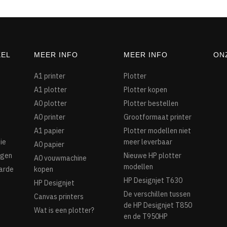
KEL
MEER INFO
MEER INFO
ON
A1 printer
Plotter
A1 plotter
Plotter kopen
A0 plotter
Plotter bestellen
A0 printer
Grootformaat printer
A1 papier
Plotter modellen niet
ie
meer leverbaar
A0 papier
agen
Nieuwe HP plotter
A0 vouwmachine
modellen
arde
kopen
HP Designjet T630
HP Designjet
De verschillen tussen
Canvas printers
de HP Designjet T850
Wat is een plotter?
en de T950HP