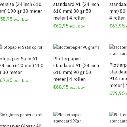
versize (24 inch 610
standaard A1 (24 inch
standaa
m) 190 gr 30 meter
610 mm) 80 gr 50
mm) 80 
meter | 4 rollen
4 rollen
€
58,95
excl. btw
€
62,95
€
63,95
excl. btw
otopapier Satin A1
Plotterpapier
Plotterp
24 inch 610 mm) 200
standaard A1 (24 inch
standaar
r 30 meter
610 mm) 90 gr 50
914 mm)
meter | 4 rollen
€
67,95
excl. btw
meter | 
€
68,95
excl. btw
€
79,95
otopapier Glossy A0