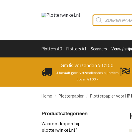
Skip
Skip
to
to
Producten
navigation
content
zoeken
Plotters A0
Plotters A1
Scanners
Vouw / snij
Gratis verzenden > €100
U betaalt geen verzendkosten bij orders
boven €100,-
Home
Plotterpapier
Plotterpapier voor HP 
/
/
Productcategorieën
Waarom kopen bij
plotterwinkel.nl?