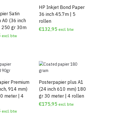
HP Inkjet Bond Paper
ier Satin
36 inch 45.7m | 5
 A0 (36 inch
rollen
 250 gr 30m
€
132,95
excl. btw
5
excl. btw
apier Premium
Posterpapier plus A1
inch, 914 mm)
(24 inch 610 mm) 180
0 meter | 4
gr 30 meter | 4 rollen
€
175,95
excl. btw
5
excl. btw