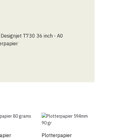
rteerd
apier
Plotterpapier