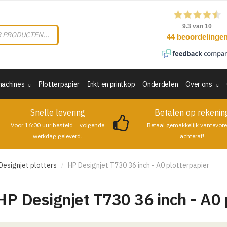
machines
Plotterpapier
Inkt en printkop
Onderdelen
Over ons
Snelle levering
Betalen op rekenin
Voor 16:00 uur besteld = volgende
Betaal gemakkelijk vantevore
werkdag geleverd.
achteraf!
Designjet plotters
HP Designjet T730 36 inch - A0 plotterpapier
/
HP Designjet T730 36 inch - A0 