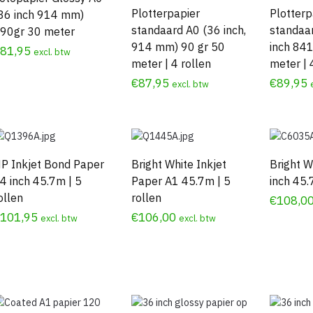
Plotterpapier
Plotterp
36 inch 914 mm)
standaard A0 (36 inch,
standaa
90gr 30 meter
914 mm) 90 gr 50
inch 84
€
81,95
excl. btw
meter | 4 rollen
meter | 
€
87,95
€
89,95
excl. btw
P Inkjet Bond Paper
Bright White Inkjet
Bright W
4 inch 45.7m | 5
Paper A1 45.7m | 5
inch 45.
ollen
rollen
€
108,0
€
101,95
€
106,00
excl. btw
excl. btw