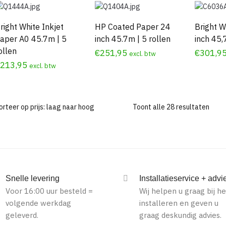
right White Inkjet
HP Coated Paper 24
Bright W
aper A0 45.7m | 5
inch 45.7m | 5 rollen
inch 45,
ollen
€
251,95
€
301,9
excl. btw
€
213,95
excl. btw
Geso
Toont alle 28 resultaten
op
prijs:
laag
naar
hoog
Snelle levering
Installatieservice + advi
Voor 16:00 uur besteld =
Wij helpen u graag bij he
volgende werkdag
installeren en geven u
geleverd.
graag deskundig advies.