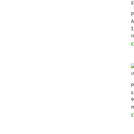
P
A
1
r
P
s
9
m