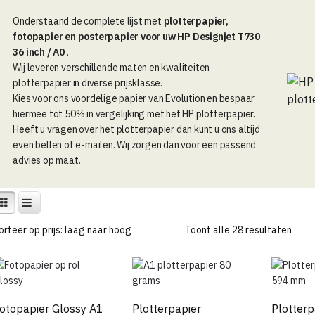
Onderstaand de complete lijst met
plotterpapier,
fotopapier en posterpapier voor uw HP Designjet T730
36 inch / A0
.
Wij leveren verschillende maten en kwaliteiten
plotterpapier in diverse prijsklasse.
Kies voor ons voordelige papier van Evolution en bespaar
hiermee tot 50% in vergelijking met het HP plotterpapier.
Heeft u vragen over het plotterpapier dan kunt u ons altijd
even bellen of e-mailen. Wij zorgen dan voor een passend
advies op maat.
Geso
Toont alle 28 resultaten
op
prijs:
laag
naar
hoog
otopapier Glossy A1
Plotterpapier
Plotterp