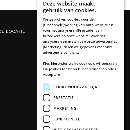
Deze website maakt
DUTCH
gebruik van cookies.
FRENCH
We gebruiken cookies voor de
(functionele)werking van onze website en
GERMAN
voor het analyseren(Prestatie) van
ZE LOCATIE
CONTACT
bezoekers op onze website. Voor het
analyseren en meten van onze advertenties
Udenseweg 8B
(Marketing) delen we gegevens met onze
5405 PA Uden
advertentie partners.
info(@)plotterwinkel.
nl
Kies hieronder welke cookies u wil toestaan.
Wil je alles toestaan klik dan direct op Alles
Tel. 0492-325963
Accepteren.
KvK 67529623
STRIKT NOODZAKELIJK
Btw:
NL857053759B01
PRESTATIE
MARKETING
FUNCTIONEEL
NIET-GECLASSIFICEERD