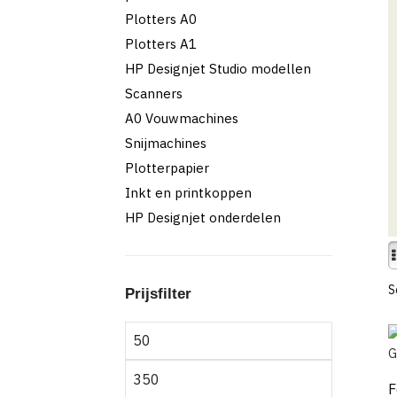
Plotters A0
Plotters A1
HP Designjet Studio modellen
Scanners
A0 Vouwmachines
Snijmachines
Plotterpapier
Inkt en printkoppen
HP Designjet onderdelen
Prijsfilter
Min.
prijs
Max.
F
prijs