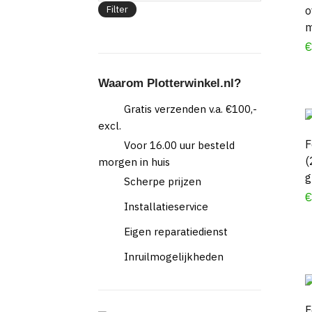
o
Filter
m
Waarom Plotterwinkel.nl?
Gratis verzenden v.a. €100,-
excl.
F
Voor 16.00 uur besteld
(
morgen in huis
g
Scherpe prijzen
Installatieservice
Eigen reparatiedienst
Inruilmogelijkheden
F