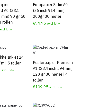
apier
Fotopapier Satin A0
rd A0 (33,1
(36 inch 914 mm)
1 mm) 90 gr 50
200gr 30 meter
4 rollen
€
94,95
excl. btw
excl. btw
hite Inkjet 24
Posterpapier Premium
7m | 5 rollen
A1 (23,4 inch 594mm)
0
excl. btw
120 gr 30 meter | 4
rollen
€
109,95
excl. btw