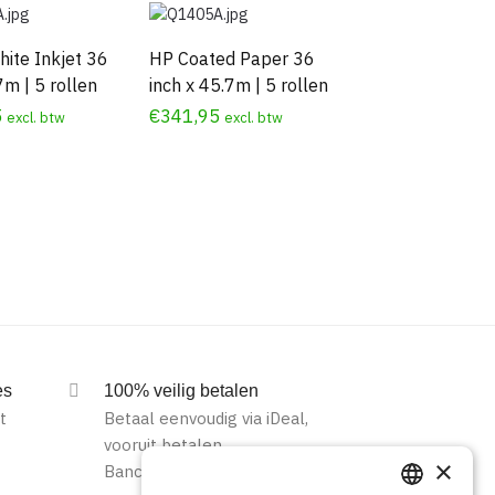
hite Inkjet 36
HP Coated Paper 36
7m | 5 rollen
inch x 45.7m | 5 rollen
5
€
341,95
excl. btw
excl. btw
rteerd
es
100% veilig betalen
t
Betaal eenvoudig via iDeal,
vooruit betalen,
×
Bancontact of op rekening.