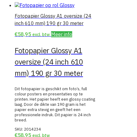
prijs:
laag
Fotopapier Glossy A1 oversize (24
naar
inch 610 mm) 190 gr 30 meter
hoog
€
58,95
Meer info
excl. btw
Fotopapier Glossy A1
oversize (24 inch 610
mm) 190 gr 30 meter
Dit fotopapier is geschikt om foto’s, full
colour posters en presentaties op te
printen. Het papier heeft een glossy coating
laag. Door de dikte van 190 gram is het
papier extra stevig en geeft het een
professionele indruk. Dit papier is 24 inch
breed.
SKU:
2014234
€
58,95
excl. btw