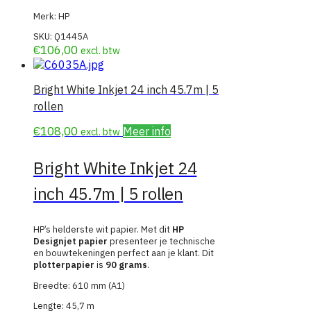
Merk: HP
SKU:
Q1445A
€
106,00
excl. btw
Bright White Inkjet 24 inch 45.7m | 5
rollen
€
108,00
Meer info
excl. btw
Bright White Inkjet 24
inch 45.7m | 5 rollen
HP’s helderste wit papier. Met dit
HP
Designjet papier
presenteer je technische
en bouwtekeningen perfect aan je klant. Dit
plotterpapier
is
90 grams
.
Breedte: 610 mm (A1)
Lengte: 45,7 m