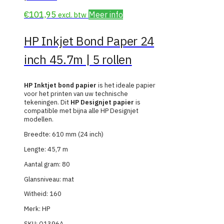
€
101,95
Meer info
excl. btw
HP Inkjet Bond Paper 24
inch 45.7m | 5 rollen
HP Inktjet bond papier
is het ideale papier
voor het printen van uw technische
tekeningen. Dit
HP Designjet papier
is
compatible met bijna alle HP Designjet
modellen.
Breedte: 610 mm (24 inch)
Lengte: 45,7 m
Aantal gram: 80
Glansniveau: mat
Witheid: 160
Merk: HP
SKU:
Q1396A