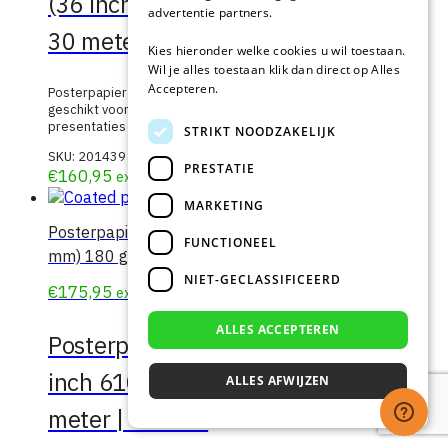
(36 inch, 914 mm) 120 gr
advertentie partners.
30 meter | 4 rollen
Kies hieronder welke cookies u wil toestaan.
Wil je alles toestaan klik dan direct op Alles
Accepteren.
Posterpapier Premium 120gr Coated is
geschikt voor het printen van posters,
presentaties en reclame doeleinden
STRIKT NOODZAKELIJK
SKU:
201439
PRESTATIE
€
160,95
excl. btw
MARKETING
Posterpapier plus A1 (24 inch 610
FUNCTIONEEL
mm) 180 gr 30 meter | 4 rollen
NIET-GECLASSIFICEERD
€
175,95
Meer info
excl. btw
ALLES ACCEPTEREN
Posterpapier plus A1 (24
inch 610 mm) 180 gr 30
ALLES AFWIJZEN
meter | 4 rollen