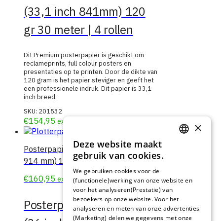
(33,1 inch 841mm) 120
gr 30 meter | 4 rollen
Dit Premium posterpapier is geschikt om
reclameprints, full colour posters en
presentaties op te printen. Door de dikte van
120 gram is het papier steviger en geeft het
een professionele indruk. Dit papier is 33,1
inch breed.
SKU:
201532
€
154,95
excl. btw
×
Deze website maakt
DUTCH
Posterpapier Premium A0 (36 inch,
gebruik van cookies.
914 mm) 120 gr 30 meter | 4 rollen
FRENCH
We gebruiken cookies voor de
€
160,95
Meer info
excl. btw
(functionele)werking van onze website en
GERMAN
voor het analyseren(Prestatie) van
bezoekers op onze website. Voor het
Posterpapier Premium A0
analyseren en meten van onze advertenties
(Marketing) delen we gegevens met onze