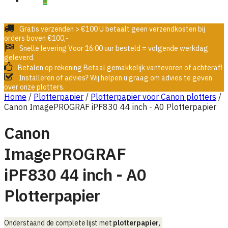
€0,00
0
Gratis verzenden > €100
U betaalt geen verzendkosten bij
orders boven €100,-
Snelle levering
Voor 16:00 uur besteld = volgende werkdag
geleverd.
Betalen op rekening
Betaal gemakkelijk vantevoren of achteraf!
Installeren of advies?
Wij helpen u graag om advies te geven
over onze plotters.
Home
/
Plotterpapier
/
Plotterpapier voor Canon plotters
/
Canon ImagePROGRAF iPF830 44 inch - A0 Plotterpapier
Canon
ImagePROGRAF
iPF830 44 inch - A0
Plotterpapier
Onderstaand de complete lijst met
plotterpapier,