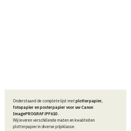
.
s
s
Onderstaand de complete lijst met
plotterpapier,
fotopapier en posterpapier voor uw Canon
ImagePROGRAF iPF610
.
Wij leveren verschillende maten en kwaliteiten
plotterpapier in diverse prijsklasse.