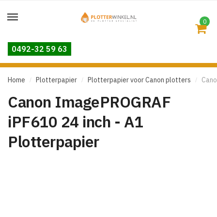
Skip
Skip
to
to
0
navigation
content
0492-32 59 63
Home
Plotterpapier
Plotterpapier voor Canon plotters
Cano
/
/
/
Canon ImagePROGRAF
iPF610 24 inch - A1
Plotterpapier