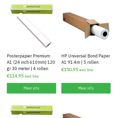
Posterpapier Premium
HP Universal Bond Paper
A1 (24 inch 610mm) 120
A1 91.4m | 5 rollen
gr 30 meter | 4 rollen
€
150,95
excl. btw
€
114,95
excl. btw
Meer info
Meer info