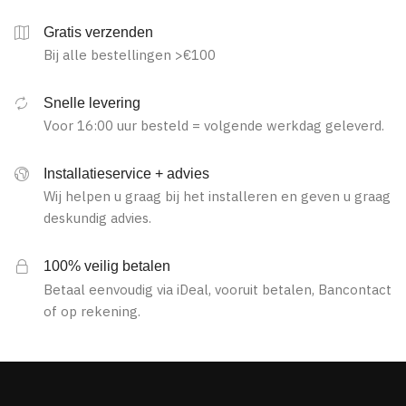
laag
naar
Gratis verzenden
hoog
Bij alle bestellingen >€100
Snelle levering
Voor 16:00 uur besteld = volgende werkdag geleverd.
Installatieservice + advies
Wij helpen u graag bij het installeren en geven u graag
deskundig advies.
100% veilig betalen
Betaal eenvoudig via iDeal, vooruit betalen, Bancontact
of op rekening.