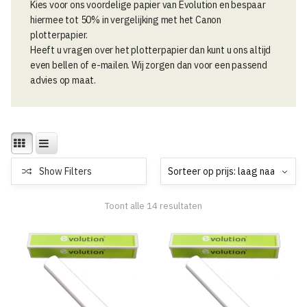
Kies voor ons voordelige papier van Evolution en bespaar
hiermee tot 50% in vergelijking met het Canon
plotterpapier.
Heeft u vragen over het plotterpapier dan kunt u ons altijd
even bellen of e-mailen. Wij zorgen dan voor een passend
advies op maat.
Show Filters
Gesorteerd
Toont alle 14 resultaten
op
prijs:
laag
naar
hoog