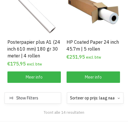
Posterpapier plus A1 (24
HP Coated Paper 24 inch
inch 610 mm) 180 gr 30
45.7m | 5 rollen
meter | 4 rollen
€
251,95
excl. btw
€
175,95
excl. btw
Meer info
Meer info
Show Filters
Gesorteerd
Toont alle 14 resultaten
op
prijs: