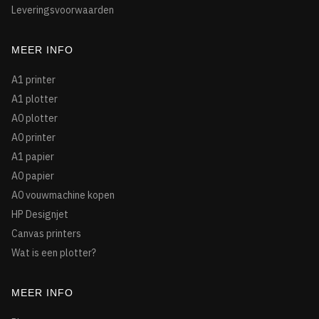
Leveringsvoorwaarden
MEER INFO
A1 printer
A1 plotter
A0 plotter
A0 printer
A1 papier
A0 papier
A0 vouwmachine kopen
HP Designjet
Canvas printers
Wat is een plotter?
MEER INFO