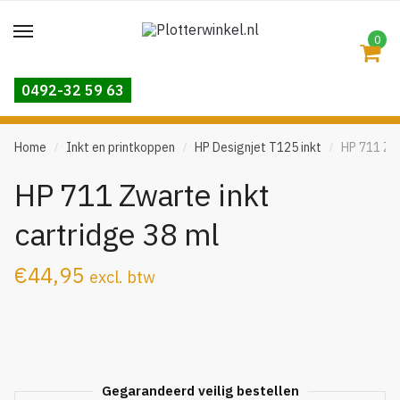
Skip
Skip
to
to
0
navigation
content
0492-32 59 63
Home
Inkt en printkoppen
HP Designjet T125 inkt
HP 711 Zwa
/
/
/
HP 711 Zwarte inkt
cartridge 38 ml
€
44,95
excl. btw
Gegarandeerd veilig bestellen