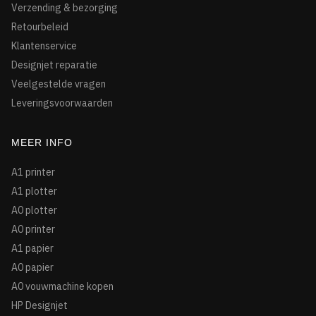
Verzending & bezorging
Retourbeleid
Klantenservice
Designjet reparatie
Veelgestelde vragen
Leveringsvoorwaarden
MEER INFO
A1 printer
A1 plotter
A0 plotter
A0 printer
A1 papier
A0 papier
A0 vouwmachine kopen
HP Designjet