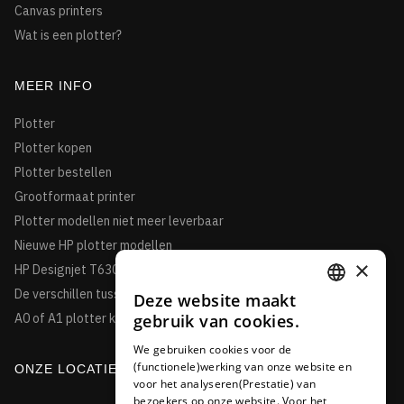
Canvas printers
Wat is een plotter?
MEER INFO
Plotter
Plotter kopen
Plotter bestellen
Grootformaat printer
Plotter modellen niet meer leverbaar
Nieuwe HP plotter modellen
×
HP Designjet T630
De verschillen tussen de HP Designjet T850 en de T950HP
Deze website maakt
DUTCH
gebruik van cookies.
A0 of A1 plotter kopen?
FRENCH
We gebruiken cookies voor de
(functionele)werking van onze website en
GERMAN
ONZE LOCATIE
voor het analyseren(Prestatie) van
bezoekers op onze website. Voor het