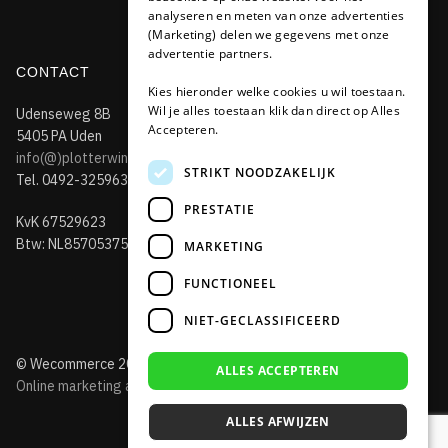
analyseren en meten van onze advertenties
(Marketing) delen we gegevens met onze
advertentie partners.
CONTACT
Kies hieronder welke cookies u wil toestaan.
Wil je alles toestaan klik dan direct op Alles
Udenseweg 8B
Accepteren.
5405 PA Uden
info(@)plotterwinkel.nl
STRIKT NOODZAKELIJK
Tel. 0492-325963
PRESTATIE
KvK 67529623
Btw: NL857053759B01
MARKETING
FUNCTIONEEL
NIET-GECLASSIFICEERD
© Wecommerce 2019
ALLES ACCEPTEREN
Online marketing advies + webshops
ALLES AFWIJZEN