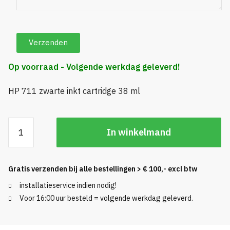
Op voorraad - Volgende werkdag geleverd!
HP 711 zwarte inkt cartridge 38 ml
HP
In winkelmand
711
Zwarte
inkt
Gratis verzenden bij alle bestellingen > € 100,- excl btw
cartridge
installatieservice indien nodig!
38
Voor 16:00 uur besteld = volgende werkdag geleverd.
ml
aantal