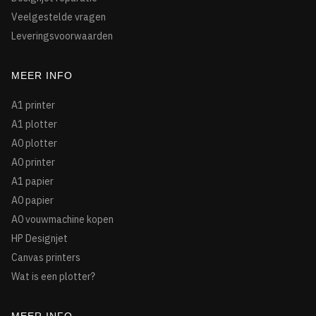
Veelgestelde vragen
Leveringsvoorwaarden
MEER INFO
A1 printer
A1 plotter
A0 plotter
A0 printer
A1 papier
A0 papier
A0 vouwmachine kopen
HP Designjet
Canvas printers
Wat is een plotter?