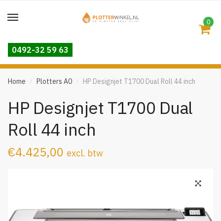
Skip
Skip
to
to
0
navigation
content
0492-32 59 63
Home
Plotters A0
HP Designjet T1700 Dual Roll 44 inch
/
/
HP Designjet T1700 Dual
Roll 44 inch
€
4.425,00
excl. btw