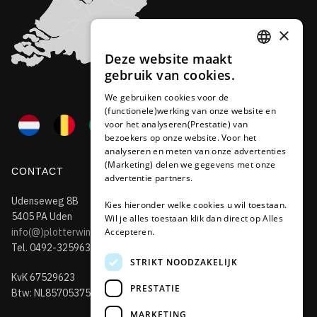
×
Deze website maakt
DUTCH
gebruik van cookies.
FRENCH
We gebruiken cookies voor de
(functionele)werking van onze website en
GERMAN
voor het analyseren(Prestatie) van
bezoekers op onze website. Voor het
analyseren en meten van onze advertenties
(Marketing) delen we gegevens met onze
CONTACT
advertentie partners.
Udenseweg 8B
Kies hieronder welke cookies u wil toestaan.
5405 PA Uden
Wil je alles toestaan klik dan direct op Alles
Accepteren.
info(@)plotterwinkel.nl
Tel. 0492-325963
STRIKT NOODZAKELIJK
KvK 67529623
PRESTATIE
Btw: NL857053759B01
MARKETING