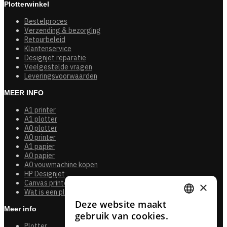
Plotterwinkel
Bestelproces
Verzending & bezorging
Retourbeleid
Klantenservice
Designjet reparatie
Veelgestelde vragen
Leveringsvoorwaarden
MEER INFO
A1 printer
A1 plotter
A0 plotter
A0 printer
A1 papier
A0 papier
A0 vouwmachine kopen
HP Designjet
Canvas printers
×
Wat is een plotter?
Deze website maakt
DUTCH
Meer info
gebruik van cookies.
FRENCH
Plotter