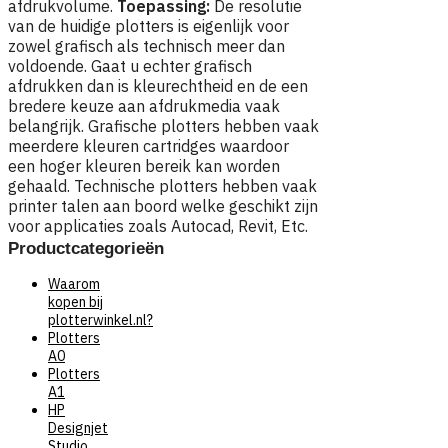
afdrukvolume.
Toepassing:
De resolutie
van de huidige plotters is eigenlijk voor
zowel grafisch als technisch meer dan
voldoende. Gaat u echter grafisch
afdrukken dan is kleurechtheid en de een
bredere keuze aan afdrukmedia vaak
belangrijk. Grafische plotters hebben vaak
meerdere kleuren cartridges waardoor
een hoger kleuren bereik kan worden
gehaald. Technische plotters hebben vaak
printer talen aan boord welke geschikt zijn
voor applicaties zoals Autocad, Revit, Etc.
Productcategorieën
Waarom
kopen bij
plotterwinkel.nl?
Plotters
A0
Plotters
A1
HP
Designjet
Studio