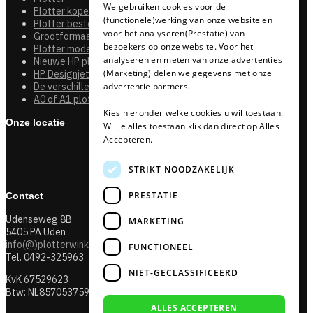
We gebruiken cookies voor de
Plotter kopen
(functionele)werking van onze website en
GERMAN
Plotter bestellen
voor het analyseren(Prestatie) van
Grootformaat printer
bezoekers op onze website. Voor het
Plotter modellen niet meer leverbaar
analyseren en meten van onze advertenties
Nieuwe HP plotter modellen
(Marketing) delen we gegevens met onze
HP Designjet T630
De verschillen tussen de HP Designjet T850 en de T950HP
advertentie partners.
A0 of A1 plotter kopen?
Kies hieronder welke cookies u wil toestaan.
Onze locatie
Wil je alles toestaan klik dan direct op Alles
Accepteren.
STRIKT NOODZAKELIJK
PRESTATIE
Contact
Udenseweg 8B
MARKETING
5405 PA Uden
info(@)plotterwinkel.nl
FUNCTIONEEL
Tel. 0492-325963
NIET-GECLASSIFICEERD
KvK 67529623
Btw: NL857053759B01
ALLES ACCEPTEREN