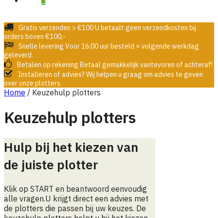
€0,00
0
Gratis verzenden > €100
U betaalt geen verzendkosten bij
orders boven €100,-
Snelle levering
Voor 16:00 uur besteld = volgende werkdag
geleverd.
Betalen op rekening
Betaal gemakkelijk vantevoren of achteraf!
Installeren of advies?
Wij helpen u graag om advies te geven
over onze plotters.
Home
/
Keuzehulp plotters
Keuzehulp plotters
Hulp bij het kiezen van
de juiste plotter
Klik op START en beantwoord eenvoudig
alle vragen.U krijgt direct een advies met
de plotters die passen bij uw keuzes. De
keuzehulp plotters helpt u bij het kiezen