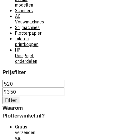
modellen
Scanners
A0
Vouwmachines
Snijmachines
Plotterpapier
Inkt en
printkoppen
HP
Designjet
onderdelen
Prijsfilter
Min.
prijs
Max.
prijs
Filter
Waarom
Plotterwinkel.nl?
Gratis
verzenden
v.a.