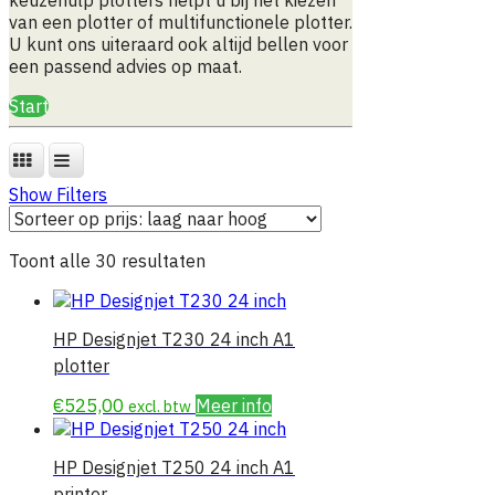
van een plotter of multifunctionele plotter.
U kunt ons uiteraard ook altijd bellen voor
een passend advies op maat.
Start
Show Filters
Gesorteerd
Toont alle 30 resultaten
op
prijs:
laag
HP Designjet T230 24 inch A1
naar
plotter
hoog
€
525,00
Meer info
excl. btw
HP Designjet T250 24 inch A1
printer