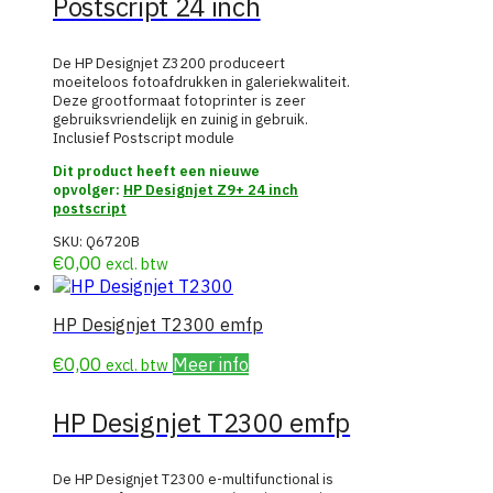
Postscript 24 inch
De HP Designjet Z3200 produceert
moeiteloos fotoafdrukken in galeriekwaliteit.
Deze grootformaat fotoprinter is zeer
gebruiksvriendelijk en zuinig in gebruik.
Inclusief Postscript module
Dit product heeft een nieuwe
opvolger:
HP Designjet Z9+ 24 inch
postscript
SKU:
Q6720B
€
0,00
excl. btw
HP Designjet T2300 emfp
€
0,00
Meer info
excl. btw
HP Designjet T2300 emfp
De HP Designjet T2300 e-multifunctional is