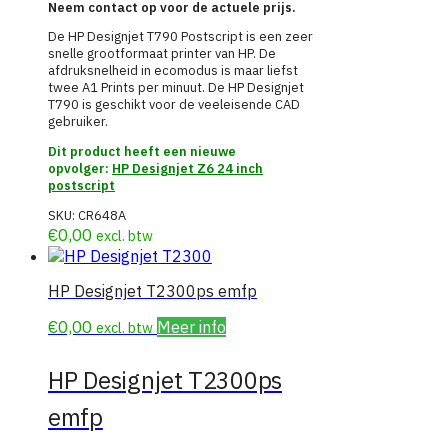
Neem contact op voor de actuele prijs.
De HP Designjet T790 Postscript is een zeer
snelle grootformaat printer van HP. De
afdruksnelheid in ecomodus is maar liefst
twee A1 Prints per minuut. De HP Designjet
T790 is geschikt voor de veeleisende CAD
gebruiker.
Dit product heeft een nieuwe
opvolger:
HP Designjet Z6 24 inch
postscript
SKU:
CR648A
€
0,00
excl. btw
HP Designjet T2300ps emfp
€
0,00
Meer info
excl. btw
HP Designjet T2300ps
emfp