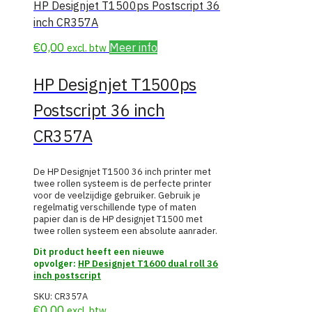
HP Designjet T1500ps Postscript 36
inch CR357A
€
0,00
Meer info
excl. btw
HP Designjet T1500ps
Postscript 36 inch
CR357A
De HP Designjet T1500 36 inch printer met
twee rollen systeem is de perfecte printer
voor de veelzijdige gebruiker. Gebruik je
regelmatig verschillende type of maten
papier dan is de HP designjet T1500 met
twee rollen systeem een absolute aanrader.
Dit product heeft een nieuwe
opvolger:
HP Designjet T1600 dual roll 36
inch postscript
SKU:
CR357A
€
0,00
excl. btw