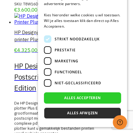
advertentie partners.
SKU:
T8W16D
€
3.600,00
excl. btw
Kies hieronder welke cookies u wil toestaan.
Wil je alles toestaan klik dan direct op Alles
Accepteren.
HP Designjet T1600 Postscript A0
STRIKT NOODZAKELIJK
printer Plus Edition
€
4.325,00
Meer info
PRESTATIE
excl. btw
MARKETING
HP Designjet T1600
FUNCTIONEEL
Postscript A0 printer Plus
NIET-GECLASSIFICEERD
Edition
ALLES ACCEPTEREN
De HP Designjet T1600 36 inch postscript
plotter Plus Edition is veilig en compact. Deze
ALLES AFWIJZEN
grootformaat printer is voorzien van een
postscript module voor het afdrukken van
complexe pdf bestanden. Met deze A0
plotter kunt u gemakkelijk bestanden printen