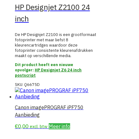
HP Designjet Z2100 24
inch
De HP Designjet Z2100 is een grootformaat
fotoprinter met maar liefst 8
kleurencartridges waardoor deze
fotoprinter consistente kleurenafdrukken
maakt op verschillende media.
Dit product heeft een nieuwe
opvolger:
HP Designjet Z6 24 inch
postscript
SKU:
Q6675D
Canon imagePROGRAF iPF750
Aanbieding
€
0,00
Meer info
excl. btw