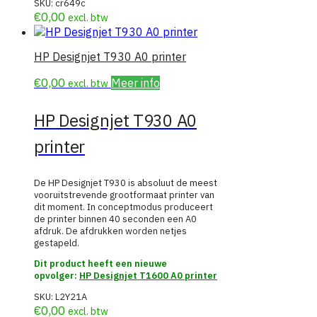
SKU:
cr649c
€
0,00
excl. btw
HP Designjet T930 A0 printer
€
0,00
Meer info
excl. btw
HP Designjet T930 A0
printer
De HP Designjet T930 is absoluut de meest
vooruitstrevende grootformaat printer van
dit moment. In conceptmodus produceert
de printer binnen 40 seconden een A0
afdruk. De afdrukken worden netjes
gestapeld.
Dit product heeft een nieuwe
opvolger:
HP Designjet T1600 A0 printer
SKU:
L2Y21A
€
0,00
excl. btw