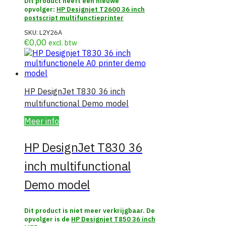
Dit product heeft een nieuwe
opvolger:
HP Designjet T2600 36 inch
postscript multifunctieprinter
SKU:
L2Y26A
€
0,00
excl. btw
HP DesignJet T830 36 inch
multifunctional Demo model
Meer info
HP DesignJet T830 36
inch multifunctional
Demo model
Dit product is niet meer verkrijgbaar. De
opvolger is de
HP Designjet T850 36 inch