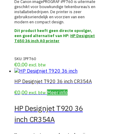
De Canon imagePROGRAF iPF760 is uitermate
geschikt voor bouwkundige tekenbureau’s en
installatiebedrijven. De printer is zeer
gebruiksvriendelijk en voorzien van een
modern en compact design.
Dit product heeft geen directe opvolger,
een goed alternatief van HP:
HP Designjet
T650 36 inch A0 printer
SKU:
IPF760
€
0,00
excl. btw
HP Designjet T920 36 inch CR354A
€
0,00
Meer info
excl. btw
HP Designjet T920 36
inch CR354A