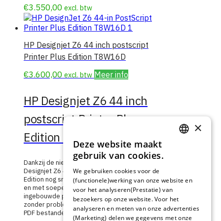
€
3.550,00
excl. btw
HP Designjet Z6 44 inch postscript
Printer Plus Edition T8W16D
€
3.600,00
Meer info
excl. btw
HP Designjet Z6 44 inch
postscript Printer Plus
×
Edition T8W16D
Deze website maakt
DUTCH
gebruik van cookies.
Dankzij de nieuwe technologie print de HP
FRENCH
We gebruiken cookies voor de
Designjet Z6 44 inch Postscript printer Plus
Edition nog sneller, met nog hogere kwaliteit
(functionele)werking van onze website en
GERMAN
en met soepele kleurovergangen. De
voor het analyseren(Prestatie) van
ingebouwde postscript module verwerkt
bezoekers op onze website. Voor het
zonder problemen uw complexe en gelaagde
analyseren en meten van onze advertenties
PDF bestanden.
(Marketing) delen we gegevens met onze