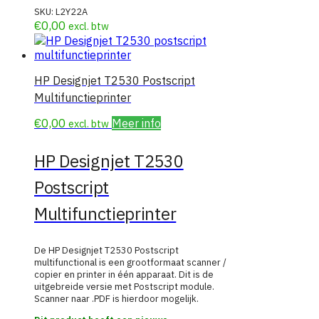
SKU:
L2Y22A
€
0,00
excl. btw
HP Designjet T2530 Postscript
Multifunctieprinter
€
0,00
Meer info
excl. btw
HP Designjet T2530
Postscript
Multifunctieprinter
De HP Designjet T2530 Postscript
multifunctional is een grootformaat scanner /
copier en printer in één apparaat. Dit is de
uitgebreide versie met Postscript module.
Scanner naar .PDF is hierdoor mogelijk.