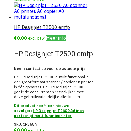
HP Designjet T2500 emfp
€
0,00
Meer info
excl. btw
HP Designjet T2500 emfp
Neem contact op voor de actuele prijs.
De HP Designjet T2500 e-multifunctional is
een grootformaat scanner / copier en printer
in één apparaat. De HP Designjet T2500
geeft de concurrenten het nakijken met
deze gebruiksvriendelijke alleskunner
Dit product heeft een nieuwe
opvolger:
HP Designjet T2600 36 inch
postscript multifunctieprinter
SKU:
CR358A
€
0,00
excl. btw