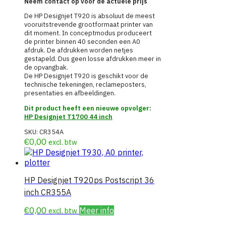
Neem contact op voor de actuele prijs
De HP Designjet T920 is absoluut de meest
vooruitstrevende grootformaat printer van
dit moment. In conceptmodus produceert
de printer binnen 40 seconden een A0
afdruk. De afdrukken worden netjes
gestapeld. Dus geen losse afdrukken meer in
de opvangbak.
De HP Designjet T920 is geschikt voor de
technische tekeningen, reclameposters,
presentaties en afbeeldingen.
Dit product heeft een nieuwe opvolger:
HP Designjet T1700 44 inch
SKU:
CR354A
€
0,00
excl. btw
HP Designjet T920ps Postscript 36
inch CR355A
€
0,00
Meer info
excl. btw