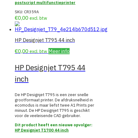
postscript multifunctieprinter
SKU:
CR359A
€
0,00
excl. btw
HP Designjet T795 44 inch
€
0,00
Meer info
excl. btw
HP Designjet T795 44
inch
De HP Designjet T795 is een zeer snelle
grootformaat printer. De afdruksnelheid in
ecomodus is maar liefst twee A1 Prints per
minuut. De HP Designjet T795 is geschikt
voor de veeleisende CAD gebruiker.
Dit product heeft een nieuwe opvolger:
HP Designjet T1700 44 inch