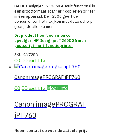
De HP Designjet T2300ps e-multifunctional is
een grootformaat scanner / copier en printer
in één apparaat. De T2300 geeft de
concurrenten het nakijken met deze scherp
geprijsde alleskunner.
Dit product heeft een nieuwe
opvolger:
HP Designjet T2600 36 inch
postscript multifunctieprinter
SKU:
CN728A
€
0,00
excl. btw
Canon imagePROGRAF iPF760
€
0,00
Meer info
excl. btw
Canon imagePROGRAF
iPF760
Neem contact op voor de actuele prijs.