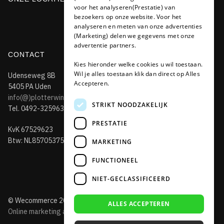
voor het analyseren(Prestatie) van
bezoekers op onze website. Voor het
analyseren en meten van onze advertenties
(Marketing) delen we gegevens met onze
advertentie partners.
CONTACT
Kies hieronder welke cookies u wil toestaan.
Wil je alles toestaan klik dan direct op Alles
Udenseweg 8B
Accepteren.
5405 PA Uden
info(@)plotterwinkel.nl
STRIKT NOODZAKELIJK
Tel. 0492-325963
PRESTATIE
KvK 67529623
Btw: NL857053759B01
MARKETING
FUNCTIONEEL
NIET-GECLASSIFICEERD
© Wecommerce 2019
ALLES ACCEPTEREN
Online marketing advies + webshops