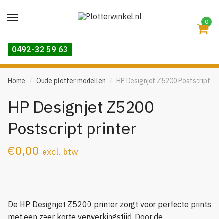
Skip
Skip
to
to
0
navigation
content
0492-32 59 63
Home
Oude plotter modellen
HP Designjet Z5200 Postscript pr
/
/
HP Designjet Z5200
Postscript printer
€
0,00
excl. btw
De HP Designjet Z5200 printer zorgt voor perfecte prints
met een zeer korte verwerkingstijd. Door de