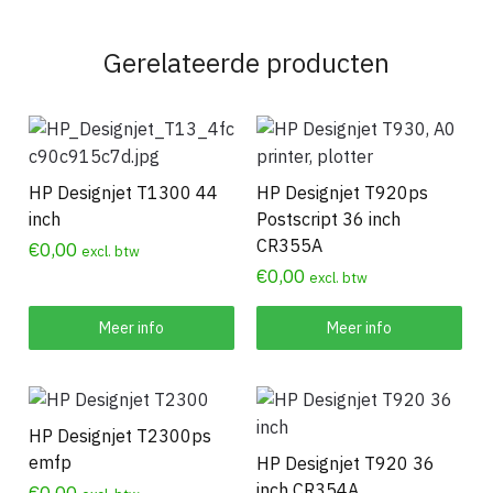
Gerelateerde producten
HP Designjet T1300 44
HP Designjet T920ps
inch
Postscript 36 inch
CR355A
€
0,00
excl. btw
€
0,00
excl. btw
Meer info
Meer info
HP Designjet T2300ps
emfp
HP Designjet T920 36
inch CR354A