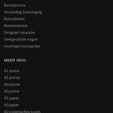
Bestelproces
Verzending & bezorging
Retourbeleid
Klantenservice
Designjet reparatie
Veelgestelde vragen
Leveringsvoorwaarden
MEER INFO
A1 printer
A1 plotter
A0 plotter
A0 printer
A1 papier
A0 papier
A0 vouwmachine kopen