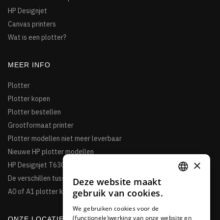
HP Designjet
Canvas printers
Wat is een plotter?
MEER INFO
Plotter
Plotter kopen
Plotter bestellen
Grootformaat printer
Plotter modellen niet meer leverbaar
Nieuwe HP plotter modellen
×
HP Designjet T630
De verschillen tussen de HP Designjet T850 en de T950HP
Deze website maakt
DUTCH
gebruik van cookies.
A0 of A1 plotter kopen?
FRENCH
We gebruiken cookies voor de
(functionele)werking van onze website en
GERMAN
ONZE LOCATIE