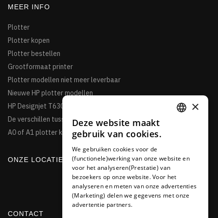
MEER INFO
Plotter
Plotter kopen
Plotter bestellen
Grootformaat printer
Plotter modellen niet meer leverbaar
Nieuwe HP plotter modellen
×
HP Designjet T630
De verschillen tussen de HP Designjet T850 en de T950HP
Deze website maakt
DUTCH
gebruik van cookies.
A0 of A1 plotter kopen?
FRENCH
We gebruiken cookies voor de
(functionele)werking van onze website en
GERMAN
ONZE LOCATIE
voor het analyseren(Prestatie) van
bezoekers op onze website. Voor het
analyseren en meten van onze advertenties
(Marketing) delen we gegevens met onze
advertentie partners.
CONTACT