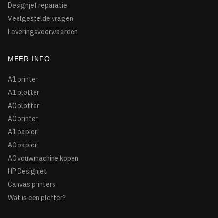
Designjet reparatie
Veelgestelde vragen
Leveringsvoorwaarden
MEER INFO
A1 printer
A1 plotter
A0 plotter
A0 printer
A1 papier
A0 papier
A0 vouwmachine kopen
HP Designjet
Canvas printers
Wat is een plotter?