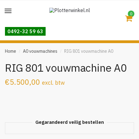
Skip
Skip
to
to
0
navigation
content
0492-32 59 63
Home
A0 vouwmachines
RIG 801 vouwmachine A0
/
/
RIG 801 vouwmachine A0
€
5.500,00
excl. btw
Gegarandeerd veilig bestellen