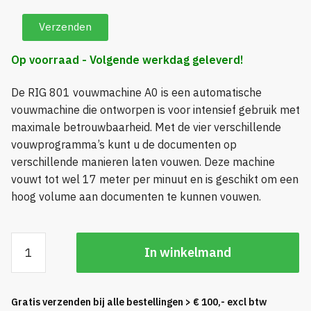
Op voorraad - Volgende werkdag geleverd!
De RIG 801 vouwmachine A0 is een automatische
vouwmachine die ontworpen is voor intensief gebruik met
maximale betrouwbaarheid. Met de vier verschillende
vouwprogramma’s kunt u de documenten op
verschillende manieren laten vouwen. Deze machine
vouwt tot wel 17 meter per minuut en is geschikt om een
hoog volume aan documenten te kunnen vouwen.
RIG
In winkelmand
801
vouwmachine
A0
Gratis verzenden bij alle bestellingen > € 100,- excl btw
aantal