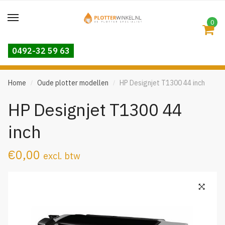
Skip
Skip
to
to
0
navigation
content
0492-32 59 63
Home
Oude plotter modellen
HP Designjet T1300 44 inch
/
/
HP Designjet T1300 44
inch
€
0,00
excl. btw