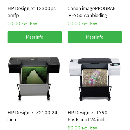
HP Designjet T2300ps
Canon imagePROGRAF
emfp
iPF750 Aanbieding
€
0,00
€
0,00
excl. btw
excl. btw
Meer info
Meer info
HP Designjet Z2100 24
HP Designjet T790
inch
Postscript 24 inch
€
0,00
excl. btw