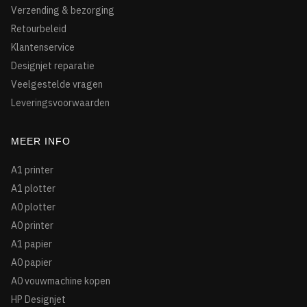
Verzending & bezorging
Retourbeleid
Klantenservice
Designjet reparatie
Veelgestelde vragen
Leveringsvoorwaarden
MEER INFO
A1 printer
A1 plotter
A0 plotter
A0 printer
A1 papier
A0 papier
A0 vouwmachine kopen
HP Designjet