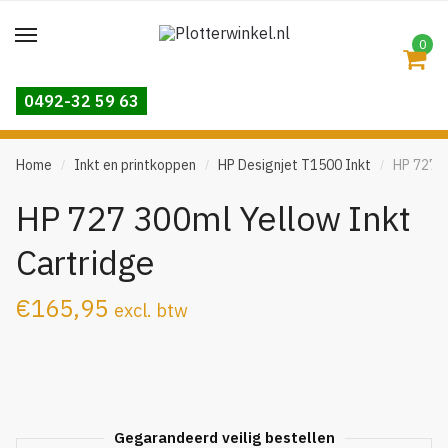
Skip
Skip
to
to
0
navigation
content
0492-32 59 63
Home
Inkt en printkoppen
HP Designjet T1500 Inkt
HP 727 3
/
/
/
HP 727 300ml Yellow Inkt
Cartridge
€
165,95
excl. btw
Gegarandeerd veilig bestellen