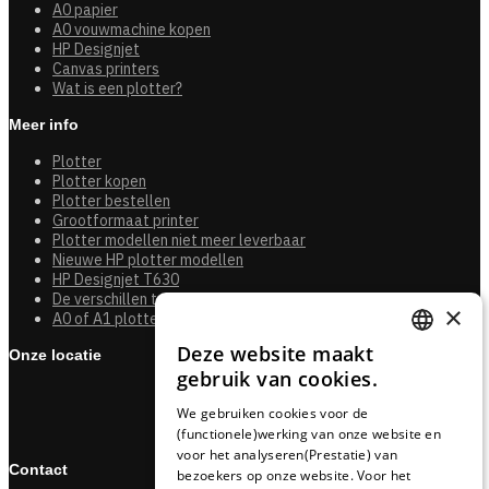
A0 papier
A0 vouwmachine kopen
HP Designjet
Canvas printers
Wat is een plotter?
Meer info
Plotter
Plotter kopen
Plotter bestellen
Grootformaat printer
Plotter modellen niet meer leverbaar
Nieuwe HP plotter modellen
HP Designjet T630
De verschillen tussen de HP Designjet T850 en de T950HP
×
A0 of A1 plotter kopen?
Deze website maakt
Onze locatie
DUTCH
gebruik van cookies.
FRENCH
We gebruiken cookies voor de
(functionele)werking van onze website en
GERMAN
voor het analyseren(Prestatie) van
Contact
bezoekers op onze website. Voor het