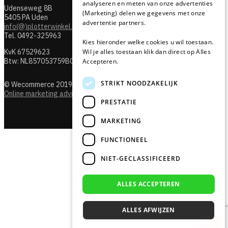
analyseren en meten van onze advertenties
Udenseweg 8B
(Marketing) delen we gegevens met onze
5405 PA Uden
advertentie partners.
info(@)plotterwinkel.nl
Tel. 0492-325963
Kies hieronder welke cookies u wil toestaan.
KvK 67529623
Wil je alles toestaan klik dan direct op Alles
Btw: NL857053759B01
Accepteren.
STRIKT NOODZAKELIJK
© Wecommerce 2019
Online marketing advies + webshops
PRESTATIE
MARKETING
FUNCTIONEEL
NIET-GECLASSIFICEERD
ALLES ACCEPTEREN
ALLES AFWIJZEN