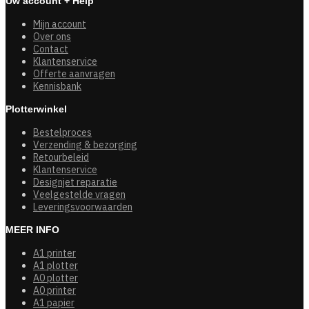
Uw account + Help
Mijn account
Over ons
Contact
Klantenservice
Offerte aanvragen
Kennisbank
Plotterwinkel
Bestelproces
Verzending & bezorging
Retourbeleid
Klantenservice
Designjet reparatie
Veelgestelde vragen
Leveringsvoorwaarden
MEER INFO
A1 printer
A1 plotter
A0 plotter
A0 printer
A1 papier