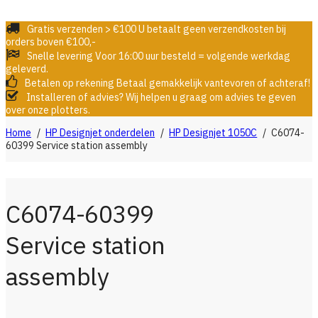
Gratis verzenden > €100
U betaalt geen verzendkosten bij
orders boven €100,-
Snelle levering
Voor 16:00 uur besteld = volgende werkdag
geleverd.
Betalen op rekening
Betaal gemakkelijk vantevoren of achteraf!
Installeren of advies?
Wij helpen u graag om advies te geven
over onze plotters.
Home
/
HP Designjet onderdelen
/
HP Designjet 1050C
/
C6074-
60399 Service station assembly
C6074-60399
Service station
assembly